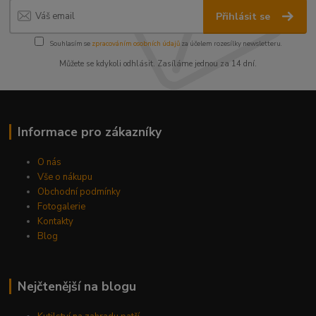
Přihlásit se
Souhlasím se
zpracováním osobních údajů
za účelem rozesílky newsletteru.
Můžete se kdykoli odhlásit. Zasíláme jednou za 14 dní.
Informace pro zákazníky
O nás
Vše o nákupu
Obchodní podmínky
Fotogalerie
Kontakty
Blog
Nejčtenější na blogu