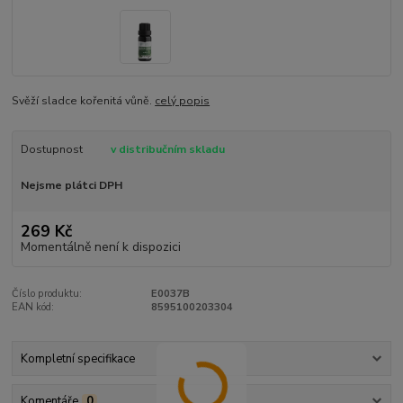
Svěží sladce kořenitá vůně.
celý popis
Dostupnost
v distribučním skladu
Nejsme plátci DPH
269 Kč
Momentálně není k dispozici
Číslo produktu:
E0037B
EAN kód:
8595100203304
Kompletní specifikace
Komentáře
0