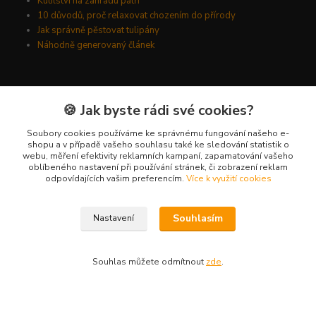
Kutilství na zahradu patří
10 důvodů, proč relaxovat chozením do přírody
Jak správně pěstovat tulipány
Náhodně generovaný článek
Kde nás najdete
🍪 Jak byste rádi své cookies?
Kyšická 782/25B
Soubory cookies používáme ke správnému fungování našeho e-
shopu a v případě vašeho souhlasu také ke sledování statistik o
Plzeň, 312 00
webu, měření efektivity reklamních kampaní, zapamatování vašeho
oblíbeného nastavení při používání stránek, či zobrazení reklam
kancelář
odpovídajících vašim preferencím.
Více k využití cookies
Kontakty
Souhlasím
Nastavení
Ing. Michal Vaněk
+420 603 332 100
Souhlas můžete odmítnout
zde
.
(Po-Pá, 10-17 hod.)
info@vyhodnynakup.eu