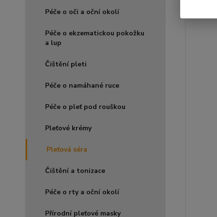
Péče o oči a oční okolí
Péče o ekzematickou pokožku
a lup
Čištění pleti
Péče o namáhané ruce
Péče o pleť pod rouškou
Pleťové krémy
Pleťová séra
Čištění a tonizace
Péče o rty a oční okolí
Přírodní pleťové masky