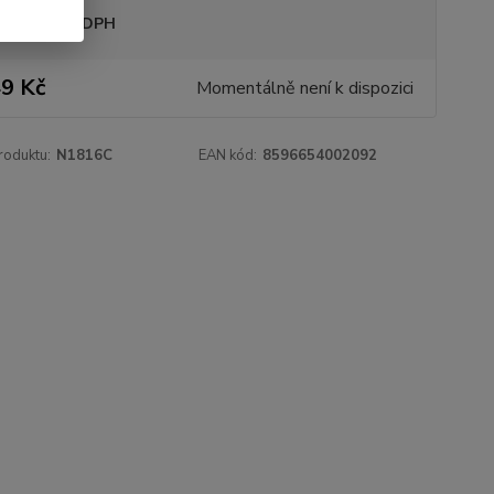
sme plátci DPH
9 Kč
Momentálně není k dispozici
roduktu:
N1816C
EAN kód:
8596654002092