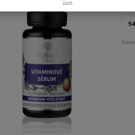
Zavřít
Nej
54
Číslo p