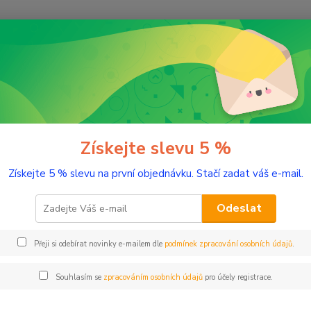
Nevíte
Hledat
+420
(Po-Pá
řírodní kosmetika
Pleť
Pleťová séra
Vitaminové sérum 20 ml
minové sérum 20 ml
Získejte slevu 5 %
Získejte 5 % slevu na první objednávku. Stačí zadat váš e-mail.
Chcete
šťávu 
Odeslat
hlavu?
vstřeb
Přeji si odebírat novinky e-mailem dle
podmínek zpracování osobních údajů
.
mastné
Souhlasím se
zpracováním osobních údajů
pro účely registrace.
Dos