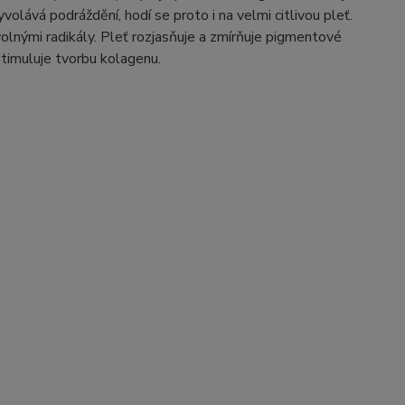
yvolává podráždění, hodí se proto i na velmi citlivou pleť.
volnými radikály. Pleť rozjasňuje a zmírňuje pigmentové
stimuluje tvorbu kolagenu.