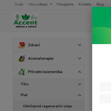
O nás
Vše o nákupu
Fotogalerie
Kontakty
Blog
Úvod
P
Zdraví
Vita
Aromaterapie
Přírodní kosmetika
Tělo
Pleť
Obličejové regenerační oleje