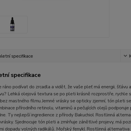
etní specifikace
tní specifikace
 ráno podívat do zrcadla a vidět, že vaše pleť má energii, šťávu 
vu? Lehká olejová textura se po pleti krásně rozprostře, rychle 
 bez mastného filmu.Jemné vrásky se opticky zjemní, tón pleti se
binace přírodního retinolu, vitaminů a pečujících olejů podporuje p
ne. Ty nejlepší ingredience z přírody Bakuchiol Rostlinná alterna
vrásky. Sjednocuje tón pleti a zmírňuje zánětlivé projevy, má poz
mi dopady volných radikálů. Mořský fenykl Rostlinná alternativa 