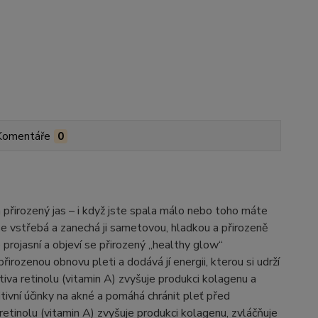
Komentáře
0
a přirozený jas – i když jste spala málo nebo toho máte
se vstřebá a zanechá ji sametovou, hladkou a přirozeně
 projasní a objeví se přirozený „healthy glow“
řirozenou obnovu pleti a dodává jí energii, kterou si udrží
tiva retinolu (vitamin A) zvyšuje produkci kolagenu a
itivní účinky na akné a pomáhá chránit pleť před
retinolu (vitamin A) zvyšuje produkci kolagenu, zvláčňuje