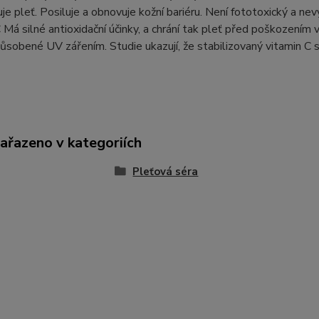
uje pleť. Posiluje a obnovuje kožní bariéru. Není fototoxický a nev
 Má silné antioxidační účinky, a chrání tak pleť před poškozením 
ůsobené UV zářením. Studie ukazují, že stabilizovaný vitamin C 
zařazeno v kategoriích
Pleťová séra