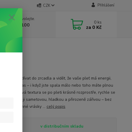
Přihlášení
CZK
 si rady? Zavolejte.
0
ks
 603 332 100
za
0 Kč
, 10-17 hod.)
 se ráno podívat do zrcadla a vidět, že vaše pleť má energii,
a přirozený jas – i když jste spala málo nebo toho máte plnou
 Lehká olejová textura se po pleti krásně rozprostře, rychle se
á a zanechá ji sametovou, hladkou a přirozeně zářivou – bez
ho filmu.Jemné vrásky ...
celý popis
tupnost
v distribučním skladu