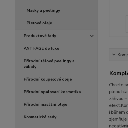
Masky a peelingy
Pleťové oleje
Produktové řady
ANTI-AGE de luxe
Kompl
Přírodní tělové peelingy a
zábaly
Komple
Přírodní koupelové oleje
Chcete se
plnou hla
Přírodní opalovací kosmetika
zářivou –
Přírodní masážní oleje
efekt.Kom
i během d
Kosmetické sady
zjemňuje 
negativní