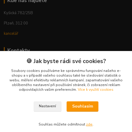
Kde nás najdete
Kyšická 782/25B
Plzeň, 312 00
kancelář
Kontakty
🍪 Jak byste rádi své cookies?
Ing. Michal Vaněk
+420 603 332 100
Soubory cookies používáme ke správnému fungování našeho e-
shopu a v případě vašeho souhlasu také ke sledování statistik o
(Po-Pá, 10-17 hod.)
webu, měření efektivity reklamních kampaní, zapamatování vašeho
oblíbeného nastavení při používání stránek, či zobrazení reklam
info@vyhodnynakup.eu
odpovídajících vašim preferencím.
Více k využití cookies
Souhlasím
Nastavení
Souhlas můžete odmítnout
zde
.
Vytvořeno na
Eshop-rychle.cz