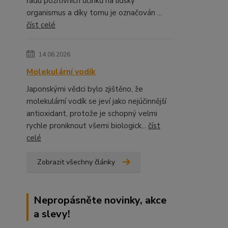
řadu pozitivních účinků na lidský
organismus a díky tomu je označován ...
číst celé
14.06.2026
Molekulární vodík
Japonskými vědci bylo zjištěno, že
molekulární vodík se jeví jako nejúčinnější
antioxidant, protože je schopný velmi
rychle proniknout všemi biologick...
číst
celé
Zobrazit všechny články
Nepropásněte novinky, akce
a slevy!