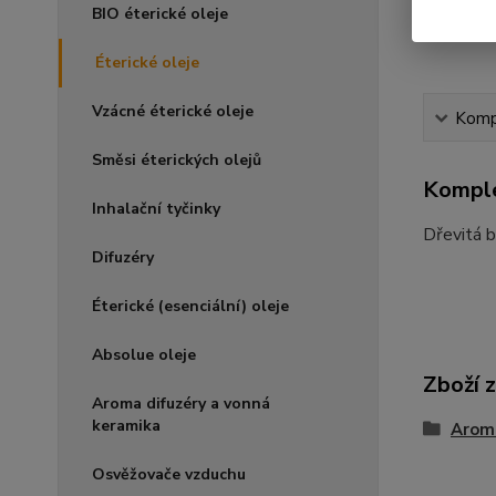
BIO éterické oleje
Éterické oleje
Vzácné éterické oleje
Kompl
Směsi éterických olejů
Komple
Inhalační tyčinky
Dřevitá b
Difuzéry
Éterické (esenciální) oleje
Absolue oleje
Zboží 
Aroma difuzéry a vonná
keramika
Arom
Osvěžovače vzduchu