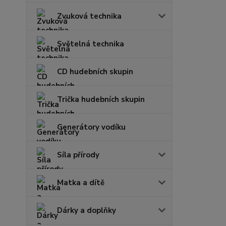
Zvuková technika
Světelná technika
CD hudebních skupin
Trička hudebních skupin
Generátory vodíku
Síla přírody
Matka a dítě
Dárky a doplňky