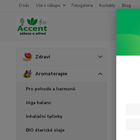
O nás
Vše o nákupu
Fotogalerie
Kontakty
Blog
Úvod
A
Zdraví
Yzop
Aromaterapie
Pro pohodu a harmonii
Jóga balanc
Inhalační tyčinky
BIO éterické oleje