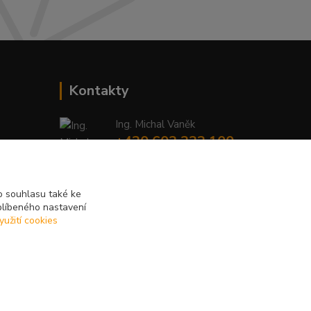
Kontakty
Ing. Michal Vaněk
+420 603 332 100
(Po-Pá, 10-17 hod.)
info@vyhodnynakup.eu
 souhlasu také ke
blíbeného nastavení
yužití cookies