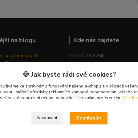
ější na blogu
Kde nás najdete
ví na zahradu patří
Kyšická 782/25B
odů, proč relaxovat
Plzeň, 312 00
ím do přírody
🍪 Jak byste rádi své cookies?
rávně pěstovat tulipány
kancelář
ně generovaný článek
používáme ke správnému fungování našeho e-shopu a v případě vašeho
k o webu, měření efektivity reklamních kampaní, zapamatování vašeho o
 stránek, či zobrazení reklam odpovídajících vašim preferencím.
Více k v
Souhlasím
Nastavení