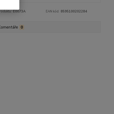
roduktu:
E0073A
EAN kód:
8595100202284
Komentáře
0