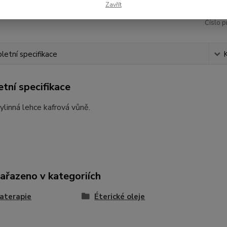
Zavřít
Číslo p
etní specifikace
tní specifikace
ylinná lehce kafrová vůně.
zařazeno v kategoriích
aterapie
Éterické oleje