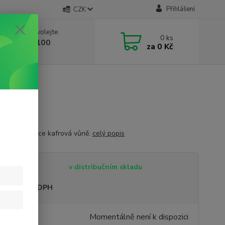
Přihlášení
CZK
 si rady? Zavolejte.
0
ks
 603 332 100
za
0 Kč
, 10-17 hod.)
á bylinná lehce kafrová vůně.
celý popis
tupnost
v distribučním skladu
sme plátci DPH
4 Kč
Momentálně není k dispozici