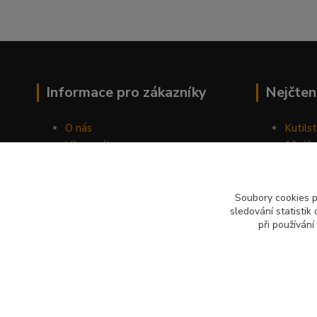
Informace pro zákazníky
Nejčten
O nás
Kutilst
Vše o nákupu
10 dův
Obchodní podmínky
chozen
Fotogalerie
Jak sp
Kontakty
Náhod
Soubory cookies 
sledování statisti
Blog
při používání