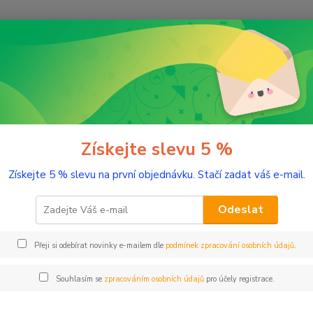
Nevíte
Hledat
+420
(Po-Pá
romaterapie
Éterické oleje
Yzop 5 ml
 5 ml
Získejte slevu 5 %
Získejte 5 % slevu na první objednávku. Stačí zadat váš e-mail.
Dřevit
Odeslat
Dos
Přeji si odebírat novinky e-mailem dle
podmínek zpracování osobních údajů
.
Nej
Souhlasím se
zpracováním osobních údajů
pro účely registrace.
25