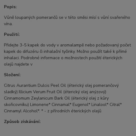
Popis:
Vůně loupaných pomerančů se v této směsi mísí s vůní svařeného
vína.
Použití:
Přidejte 3-5 kapek do vody v aromalampě nebo požadovaný počet
kapek do difuzéru či inhalační tyčinky. Možno použít také k přímé
inhalaci. Podrobné informace o možnostech použití éterických
olejů najdete v
Složení:
Citrus Aurantium Dulcis Peel Oil (éterický olej pomerančový
sladký) Illicium Verum Fruit Oil (éterický olej anýzový)
Cinnamomum Zeylanicum Bark Oil (éterický olej z kůry
skořicovníku) Limonene* Cinnamal* Eugenol* Linalool* Citral*
Cinnamyl Alcohol*. * - z přírodních éterických olejů
Způsob získávání: