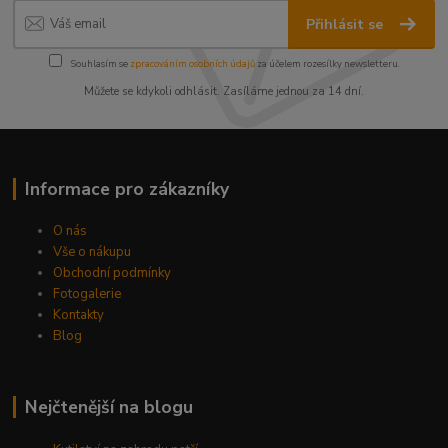
Přihlásit se
Souhlasím se
zpracováním osobních údajů
za účelem rozesílky newsletteru.
Můžete se kdykoli odhlásit. Zasíláme jednou za 14 dní.
Informace pro zákazníky
O nás
Vše o nákupu
Obchodní podmínky
Fotogalerie
Kontakty
Blog
Nejčtenější na blogu