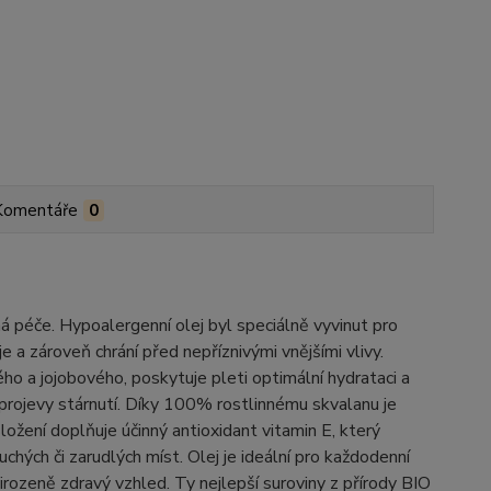
Komentáře
0
ná péče. Hypoalergenní olej byl speciálně vyvinut pro
je a zároveň chrání před nepříznivými vnějšími vlivy.
ého a jojobového, poskytuje pleti optimální hydrataci a
né projevy stárnutí. Díky 100% rostlinnému skvalanu je
ožení doplňuje účinný antioxidant vitamin E, který
suchých či zarudlých míst. Olej je ideální pro každodenní
přirozeně zdravý vzhled. Ty nejlepší suroviny z přírody BIO