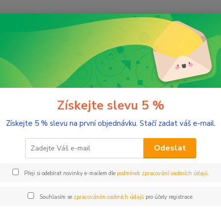
Nevíte
Hledat
+420
(Po-Pá
řírodní kosmetika
Pleť
Pleťové oleje
Zklidňující olej Hypoalerge
dňující olej Hypoalergenní 20 ml
Získejte slevu 5 %
Získejte 5 % slevu na první objednávku. Stačí zadat váš e-mail.
Zklidn
šetrná
Odeslat
citlivé
zároveň
Přeji si odebírat novinky e-mailem dle
podmínek zpracování osobních údajů
.
jemnos
Souhlasím se
zpracováním osobních údajů
pro účely registrace.
Dos