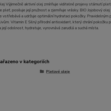
lej Výjimečně aktivní olej zmírňuje viditelné projevy stárnutí pleti
e pleť, posiluje její pružnost a zjemňuje vrásky. BIO Jojobový olej
 vstřebává a udržuje optimální hydrataci pokožky. Pravidelným p
livům. Vitamin E Silný přírodní antioxidant, který chrání pokožku p
 její odolnost, hydratuje, vyrovnává zarudlá a suchá místa.
zařazeno v kategoriích
Pleťové oleje