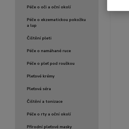
Péče o oči a oční okolí
Péče o ekzematickou pokožku
a lup
Čištění pleti
Péče o namáhané ruce
Péče o pleť pod rouškou
Pleťové krémy
Pleťová séra
Čištění a tonizace
Péče o rty a oční okolí
Přírodní pleťové masky