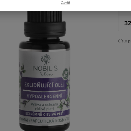
Zavřít
Nej
32
Číslo p