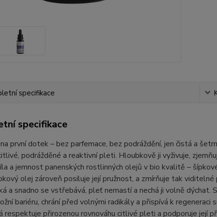
etní specifikace
tní specifikace
 na první dotek – bez parfemace, bez podráždění, jen čistá a šetr
itlivé, podrážděné a reaktivní pleti. Hloubkově ji vyživuje, zjemňu
síla a jemnost panenských rostlinných olejů v bio kvalitě – šípkov
ípkový olej zároveň posiluje její pružnost, a zmírňuje tak viditel
á a snadno se vstřebává, pleť nemastí a nechá ji volně dýchat. Sl
kožní bariéru, chrání před volnými radikály a přispívá k regeneraci 
rá respektuje přirozenou rovnováhu citlivé pleti a podporuje její 