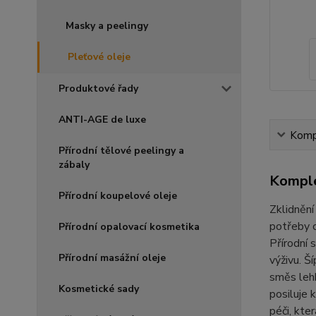
Masky a peelingy
Pleťové oleje
Produktové řady
ANTI-AGE de luxe
Kompl
Přírodní tělové peelingy a
zábaly
Komple
Přírodní koupelové oleje
Zklidnění
potřeby c
Přírodní opalovací kosmetika
Přírodní 
Přírodní masážní oleje
výživu. Š
směs lehk
Kosmetické sady
posiluje 
péči, kte