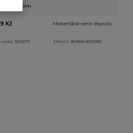
sme plátci DPH
9 Kč
Momentálně není k dispozici
roduktu:
N1027C
EAN kód:
8596654001880