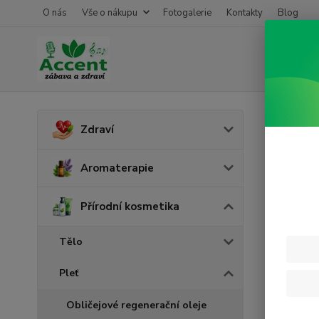
O nás
Vše o nákupu
Fotogalerie
Kontakty
Blog
Úvod
P
Zdraví
Zkli
Aromaterapie
Přírodní kosmetika
Tělo
Pleť
Obličejové regenerační oleje