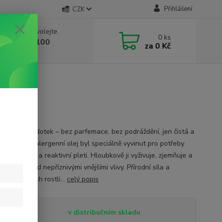
Přihlášení
CZK
 si rady? Zavolejte.
0
ks
 603 332 100
za
0 Kč
, 10-17 hod.)
nní 20 ml
ění na první dotek – bez parfemace, bez podráždění, jen čistá a
 péče. Hypoalergenní olej byl speciálně vyvinut pro potřeby
, podrážděné a reaktivní pleti. Hloubkově ji vyživuje, zjemňuje a
 chrání před nepříznivými vnějšími vlivy. Přírodní síla a
t panenských rostli...
celý popis
tupnost
v distribučním skladu