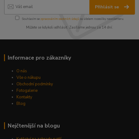
Přihlásit se
Souhlasím se
zpracováním osobních údajů
za účelem rozesílky newsletteru.
Můžete se kdykoli odhlásit. Zasíláme jednou za 14 dní.
Informace pro zákazníky
O nás
Vše o nákupu
Obchodní podmínky
Fotogalerie
Kontakty
Blog
Nejčtenější na blogu
Kutilství na zahradu patří