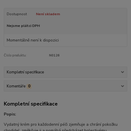
Dostupnost
Není skladem
Nejsme plátci DPH
Momentálně není k dispozici
Číslo produktu:
N0126
Kompletní specifikace
Komentáře
0
Kompletní specifikace
Popis:
Vydatný krém pro každodenní péči zjemňuje a chrání pokožku
chodidel, změkčuje ji a pomáhá předcházet bolestivému