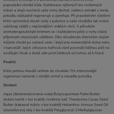
popraskání ztvrdlé kůže. Kombinace výživných bio rostlinných
másel a olejů nechává vaše nohy dýchat, zatímco extrakt z medu
pokožku důkladně regeneruje a zjemňuje. Při pravidelném ošetření
krém vyrovnává obsah vody v pokožce a vaše chodidla tak snáze
odolávají zátěži z nejrůznějších vnějších vlivů. S přírodním
aromaterapeutickým krémem se i každodenní péče o nohy stává
příjemným smyslovým zážitkem. Díky obsaženým éterickým olejům
můžete chodit po voňavé zemi, i když jste momentálně doma nebo
v kanceláři. Jejich citrusovo-kafrová vůně povznáší běžnou péči na
osvěžující rituál a dodá vám pocit lehkosti od nohou až k hlavě.
Použití:
Krém jemnou masáží vetřete do chodidel. Pro intenzivnější
regeneraci naneste v silnější vrstvě a nasaďte ponožky.
Složení:
Aqua (demineralizovaná voda) Butyrospermum Parkii Butter
(máslo karité v bio kvalitě, rostlinný tuk) Theobroma Cacao Seed
Butter (kakaové máslo v bio kvalitě) Helianthus Annuus Seed Oil
(slunečnicový olej v bio kvalitě) Polyglyceryl-3 Methylglucose