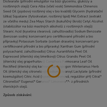
Distearate (přírodní emulgátor na bázi glycerinu, glukózy a
rostlinných olejů) Cera Alba (včelí vosk) Simmondsia Chinensis
Seed Oil (jojobový rostlinný olej v bio kvalitě) Glycerin (hydratační
látka) Squalane (fytoskvalan, rostlinný lipid) Mel Extract (extrakt
ze včelího medu) Zea Mays Starch (kukuřičný škrob) Cetyl Alcohol
(stabilizátor na bázi mastných alkoholů z rostlinných olejů)
Stearic Acid (kyselina stearová, zahušťovadlo) Sodium Benzoate
(benzoan sodný, konzervant pro certifikované přírodní a bio
přípravky) Potassium Sorbate (sorban draselný, konzervant pro
certifikované přírodní a bio přípravky) Xanthan Gum (přírodní
polysacharid, zahušťovadlo) Citrus Aurantifolia Peel Oil
Expressed (éterický olej limetkový) Citrus Grandis Peel Oil
(éterický olej grapefruitový) Camphora Formosana Leaf Oil
Rectified (éterický olej kafrový) Cymbopogon Winterianus Herb
Oil (éterický olej citronelový) Sodium Stearoyl Lactylate (přírodní
koemulgátor) Citric Acid (kyselina citronová, regulátor pH) Citral*
Citronellol* Eugenol* Geraniol* Limonene*.*- z přírodních
éterických olejů.
Způsob získávání: